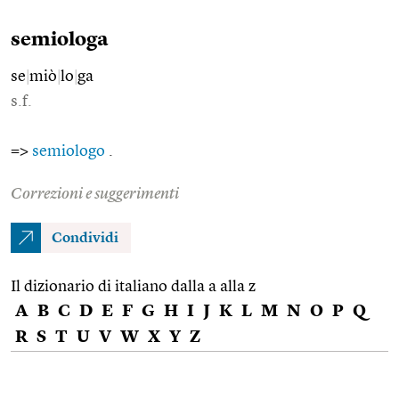
semiologa
se
|
miò
|
lo
|
ga
s.f.
=>
semiologo
.
Correzioni e suggerimenti
Condividi
Il dizionario di italiano dalla a alla z
A
B
C
D
E
F
G
H
I
J
K
L
M
N
O
P
Q
R
S
T
U
V
W
X
Y
Z