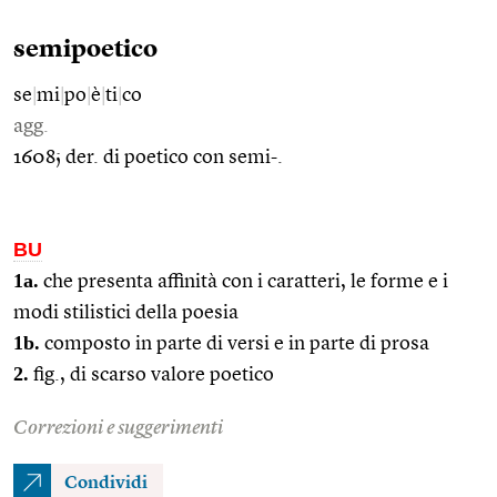
semipoetico
se
|
mi
|
po
|
è
|
ti
|
co
agg.
1608; der. di poetico con semi-.
BU
1a.
che presenta affinità con i caratteri, le forme e i
modi stilistici della poesia
1b.
composto in parte di versi e in parte di prosa
2.
fig., di scarso valore poetico
Correzioni e suggerimenti
Condividi