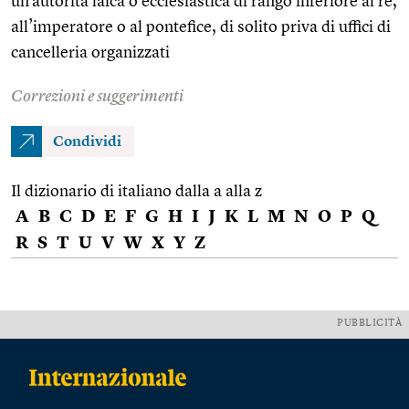
un’autorità laica o ecclesiastica di rango inferiore al re,
all’imperatore o al pontefice, di solito priva di uffici di
cancelleria organizzati
Correzioni e suggerimenti
Condividi
Il dizionario di italiano dalla a alla z
A
B
C
D
E
F
G
H
I
J
K
L
M
N
O
P
Q
R
S
T
U
V
W
X
Y
Z
PUBBLICITÀ