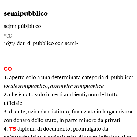
semipubblico
se
|
mi
|
pùb
|
bli
|
co
agg.
1673; der. di pubblico con semi-.
CO
1.
aperto solo a una determinata categoria di pubblico:
locale semipubblico
,
assemblea semipubblica
2.
che è noto solo in certi ambienti; non del tutto
ufficiale
3.
di ente, azienda o istituto, finanziato in larga misura
con denaro dello stato, in parte minore da privati
4.
TS
diplom. di documento, promulgato da