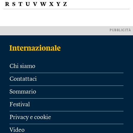
R
S
T
U
V
W
X
Y
Z
PUBBLICITÀ
Chi siamo
Contattaci
Sommario
Festival
Privacy e cookie
Video