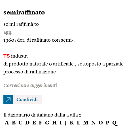
semiraffinato
se
|
mi
|
raf
|
fi
|
nà
|
to
agg.
1960; der. di raffinato con semi-.
TS
industr.
di prodotto naturale o artificiale , sottoposto a parziale
processo di raffinazione
Correzioni e suggerimenti
Condividi
Il dizionario di italiano dalla a alla z
A
B
C
D
E
F
G
H
I
J
K
L
M
N
O
P
Q