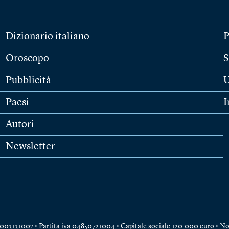
Dizionario italiano
P
Oroscopo
S
Pubblicità
U
Paesi
I
Autori
Newsletter
e 04003131002 • Partita iva 04850721004 • Capitale sociale 120.000 euro •
No