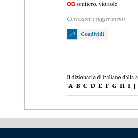
OB
sentiero, viottolo
Correzioni e suggerimenti
Condividi
Il dizionario di italiano dalla a
A
B
C
D
E
F
G
H
I
J