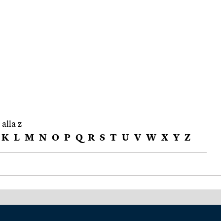
 alla z
K
L
M
N
O
P
Q
R
S
T
U
V
W
X
Y
Z