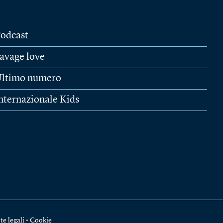
odcast
avage love
ltimo numero
nternazionale Kids
te legali
•
Cookie