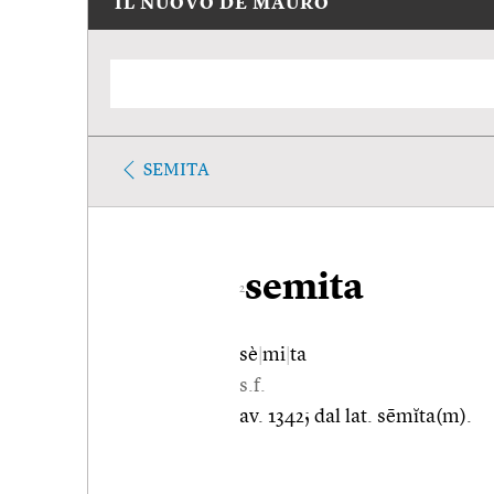
IL NUOVO DE MAURO
SEMITA
semita
2
sè
|
mi
|
ta
s.f.
av. 1342; dal lat. sēmĭta(m).