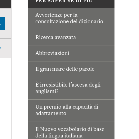
PER SAPERNE DI PIÙ
Avvertenze per la
consultazione del dizionario
A
Ricerca avanzata
Abbreviazioni
Il gran mare delle parole
È irresistibile l’ascesa degli
anglismi?
Un premio alla capacità di
adattamento
Il Nuovo vocabolario di base
della lingua italiana