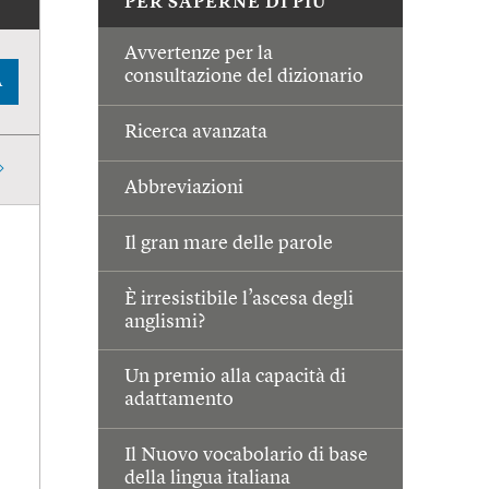
PER SAPERNE DI PIÙ
Avvertenze per la
consultazione del dizionario
A
Ricerca avanzata
Abbreviazioni
Il gran mare delle parole
È irresistibile l’ascesa degli
anglismi?
Un premio alla capacità di
adattamento
Il Nuovo vocabolario di base
della lingua italiana