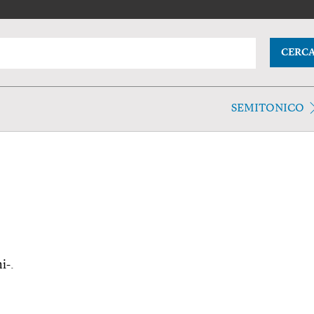
CERC
SEMITONICO
i-.