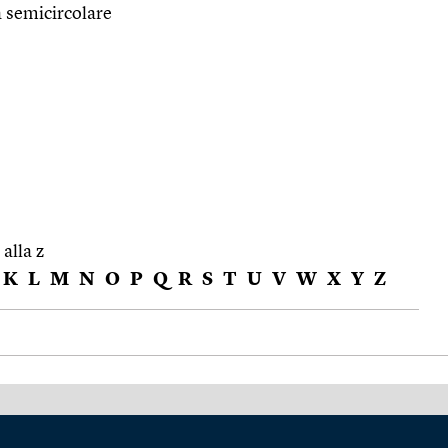
 semicircolare
 alla z
K
L
M
N
O
P
Q
R
S
T
U
V
W
X
Y
Z