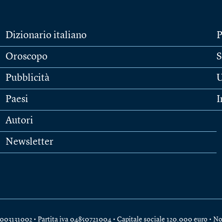
Dizionario italiano
P
Oroscopo
S
Pubblicità
U
Paesi
I
Autori
Newsletter
e 04003131002 • Partita iva 04850721004 • Capitale sociale 120.000 euro •
No