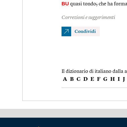
BU
quasi tondo; che ha forma
Correzioni e suggerimenti
Condividi
Il dizionario di italiano dalla a
A
B
C
D
E
F
G
H
I
J