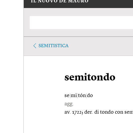
IL NUOVO DE MAURO
SEMITISTICA
semitondo
se
|
mi
|
tón
|
do
agg.
av. 1722; der. di tondo con sem