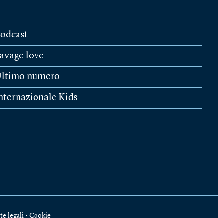
odcast
avage love
ltimo numero
nternazionale Kids
te legali
•
Cookie