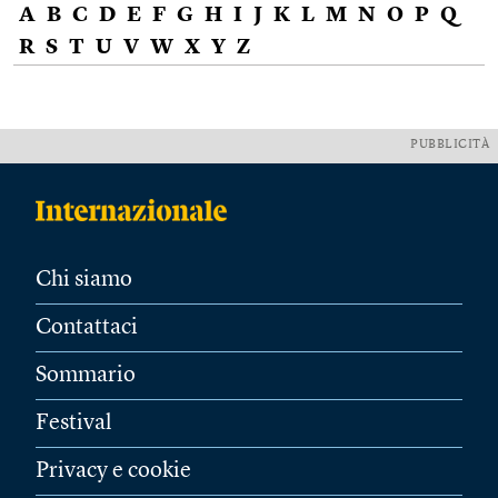
A
B
C
D
E
F
G
H
I
J
K
L
M
N
O
P
Q
R
S
T
U
V
W
X
Y
Z
PUBBLICITÀ
Chi siamo
Contattaci
Sommario
Festival
Privacy e cookie