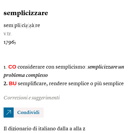
semplicizzare
sem
|
pli
|
ciẓ
|
ẓà
|
re
v.tr.
1796;
CO
1.
considerare con semplicismo:
semplicizzare un
problema complesso
2.
BU
semplificare, rendere semplice o più semplice
Correzioni e suggerimenti
Condividi
Il dizionario di italiano dalla a alla z