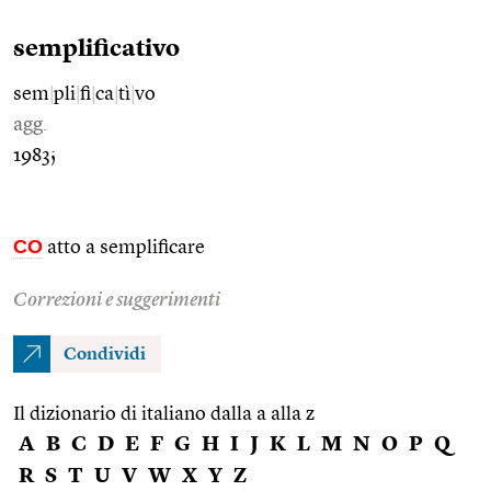
semplificativo
sem
|
pli
|
fi
|
ca
|
tì
|
vo
agg.
1983;
CO
atto a semplificare
Correzioni e suggerimenti
Condividi
Il dizionario di italiano dalla a alla z
A
B
C
D
E
F
G
H
I
J
K
L
M
N
O
P
Q
R
S
T
U
V
W
X
Y
Z