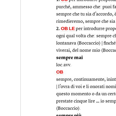
purché, ammesso che: puoi farc
sempre che tu sia d’accordo, 
rimedieremo, sempre che sia 
2.
OB
LE
per introdurre propo
ogni qual volta che: sempre c
lontanava (Boccaccio) | finché
viverai, del nome mio (Bocca
sempre mai
loc.avv.
OB
sempre, continuamente, inint
| l’ovra di voi e li onorati nom
questo momento o da un certo
prestate cinque lire … io semp
(Boccaccio).
sempre più