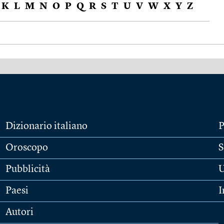
K
L
M
N
O
P
Q
R
S
T
U
V
W
X
Y
Z
Dizionario italiano
P
Oroscopo
S
Pubblicità
U
Paesi
I
Autori