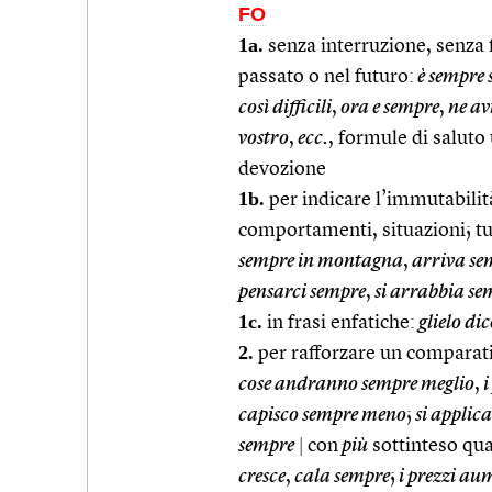
FO
1a.
senza interruzione, senza f
passato o nel futuro:
è sempre 
così difficili
,
ora e sempre
,
ne av
vostro
,
ecc.
, formule di saluto 
devozione
1b.
per indicare l’immutabilità
comportamenti, situazioni; tu
sempre in montagna
,
arriva se
pensarci sempre
,
si arrabbia se
1c.
in frasi enfatiche:
glielo di
2.
per rafforzare un comparati
cose andranno sempre meglio
,
i
capisco sempre meno
;
si applic
sempre
|
con
più
sottinteso qu
cresce
,
cala sempre
;
i prezzi a