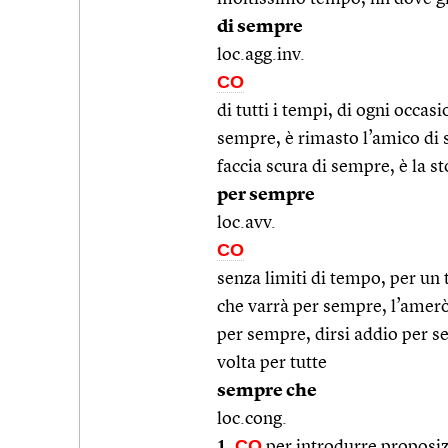
di sempre
loc.agg.inv.
CO
di tutti i tempi, di ogni occas
sempre, è rimasto l’amico di se
faccia scura di sempre, è la s
per sempre
loc.avv.
CO
senza limiti di tempo, per un
che varrà per sempre, l’amerò 
per sempre, dirsi addio per s
volta per tutte
sempre che
loc.cong.
1.
CO
per introdurre proposizi