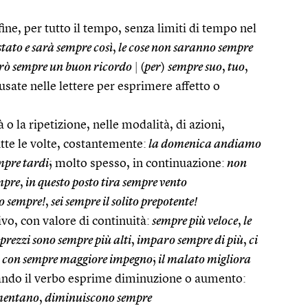
ine, per tutto il tempo, senza limiti di tempo nel
stato e sarà sempre così
,
le cose non saranno sempre
rò sempre un buon ricordo
|
(
per
)
sempre suo
,
tuo
,
usate nelle lettere per esprimere affetto o
 o la ripetizione, nelle modalità, di azioni,
tte le volte, costantemente:
la domenica andiamo
mpre tardi
; molto spesso, in continuazione:
non
mpre
,
in questo posto tira sempre vento
co sempre!
,
sei sempre il solito prepotente!
vo, con valore di continuità:
sempre più veloce
,
le
 prezzi sono sempre più alti
,
imparo sempre di più
,
ci
a con sempre maggiore impegno
;
il malato migliora
ando il verbo esprime diminuzione o aumento:
umentano
,
diminuiscono sempre