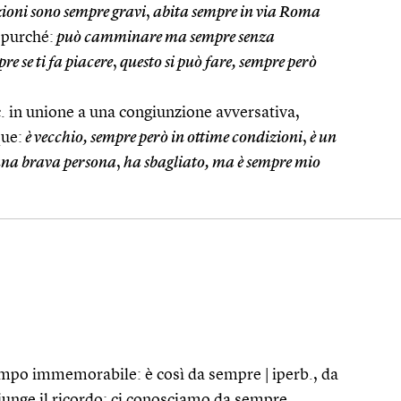
zioni sono sempre gravi
,
abita sempre in via Roma
, purché:
può camminare ma sempre senza
e se ti fa piacere
,
questo si può fare, sempre però
. in unione a una congiunzione avversativa,
ue:
è vecchio, sempre però in ottime condizioni
,
è un
 una brava persona
,
ha sbagliato, ma è sempre mio
 tempo immemorabile: è così da sempre | iperb., da
iunge il ricordo: ci conosciamo da sempre