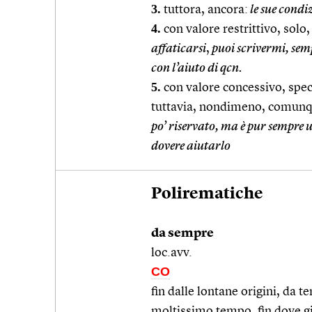
3.
tuttora, ancora:
le sue condi
4.
con valore restrittivo, solo
affaticarsi
,
puoi scrivermi, sempr
con l’aiuto di qcn.
5.
con valore concessivo, spec
tuttavia, nondimeno, comunq
po’ riservato, ma è pur sempre
dovere aiutarlo
Polirematiche
da sempre
loc.avv.
CO
fin dalle lontane origini, da
moltissimo tempo, fin dove g