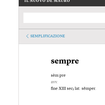
IL NUOVO DE MAURO
SEMPLIFICAZIONE
sempre
sèm
|
pre
avv.
fine XIII sec; lat. sĕmper.