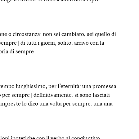
ione o circostanza: non sei cambiato, sei quello di
mpre | di tutti i giorni, solito: arrivò con la
toria di sempre
 tempo lunghissimo, per l’eternità: una promessa
per sempre | definitivamente: si sono lasciati
empre; te lo dico una volta per sempre: una una
oni ipotetiche con il verbo al congiuntivo,