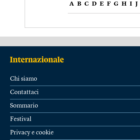
A
B
C
D
E
F
G
H
I
J
Chi siamo
Contattaci
Sommario
Festival
Privacy e cookie