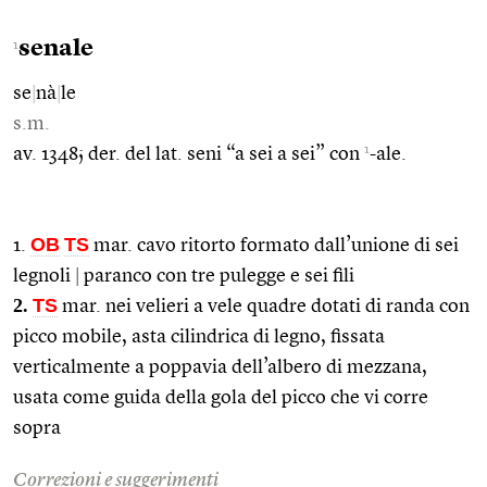
senale
1
se
|
nà
|
le
s.m.
1
av. 1348; der. del lat. seni “a sei a sei” con
-ale.
OB
TS
1.
mar. cavo ritorto formato dall’unione di sei
legnoli
|
paranco con tre pulegge e sei fili
2.
TS
mar. nei velieri a vele quadre dotati di randa con
picco mobile, asta cilindrica di legno, fissata
verticalmente a poppavia dell’albero di mezzana,
usata come guida della gola del picco che vi corre
sopra
Correzioni e suggerimenti