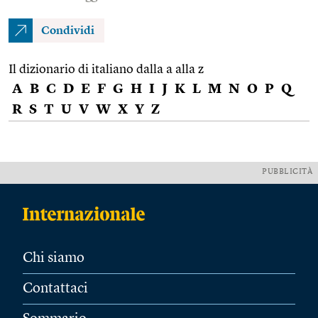
Condividi
Il dizionario di italiano dalla a alla z
A
B
C
D
E
F
G
H
I
J
K
L
M
N
O
P
Q
R
S
T
U
V
W
X
Y
Z
PUBBLICITÀ
Chi siamo
Contattaci