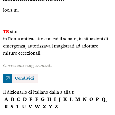
loc.s.m.
TS
stor.
in Roma antica, atto con cui il senato, in situazioni di
emergenza, autorizzava i magistrati ad adottare
misure eccezionali.
Correzioni e suggerimenti
Condividi
Il dizionario di italiano dalla a alla z
A
B
C
D
E
F
G
H
I
J
K
L
M
N
O
P
Q
R
S
T
U
V
W
X
Y
Z