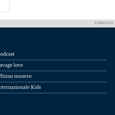
PUBBLICITÀ
odcast
avage love
ltimo numero
nternazionale Kids