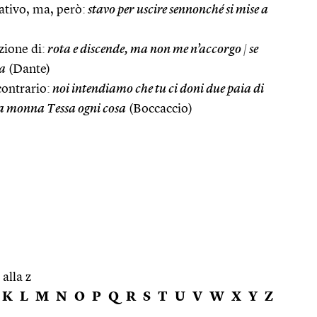
ativo, ma, però:
stavo per uscire sennonché si mise a
zione di:
rota e discende, ma non me n’accorgo
|
se
ta
(Dante)
contrario:
noi intendiamo che tu ci doni due paia di
 a monna Tessa ogni cosa
(Boccaccio)
 alla z
K
L
M
N
O
P
Q
R
S
T
U
V
W
X
Y
Z