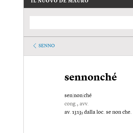
IL NUOVO DE MAURO
SENNO
sennonché
sen
|
non
|
ché
cong., avv.
av. 1313; dalla loc. se non che.