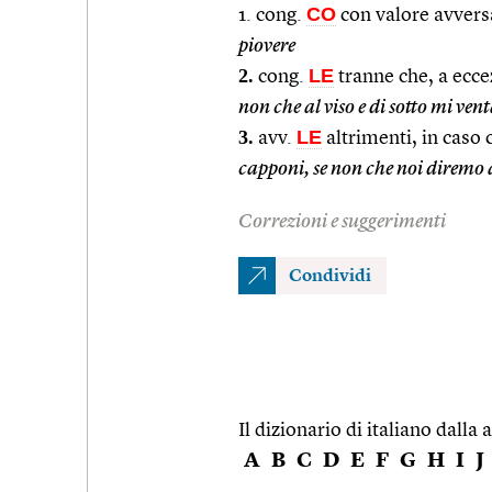
CO
1. cong.
con valore avvers
piovere
2.
LE
cong.
tranne che, a ecce
non che al viso e di sotto mi ven
3.
LE
avv.
altrimenti, in caso 
capponi, se non che noi diremo
Correzioni e suggerimenti
Condividi
Il dizionario di italiano dalla a
A
B
C
D
E
F
G
H
I
J