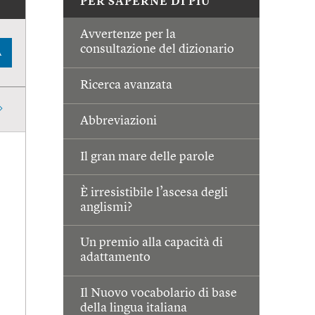
PER SAPERNE DI PIÙ
Avvertenze per la
consultazione del dizionario
A
Ricerca avanzata
Abbreviazioni
Il gran mare delle parole
È irresistibile l’ascesa degli
anglismi?
Un premio alla capacità di
adattamento
Il Nuovo vocabolario di base
della lingua italiana