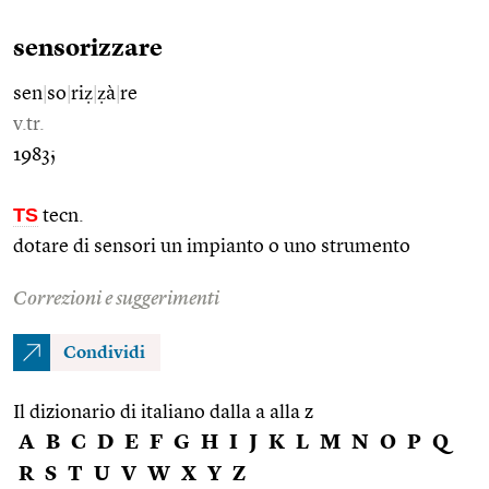
sensorizzare
sen
|
so
|
riẓ
|
ẓà
|
re
v.tr.
1983;
TS
tecn.
dotare di sensori un impianto o uno strumento
Correzioni e suggerimenti
Condividi
Il dizionario di italiano dalla a alla z
A
B
C
D
E
F
G
H
I
J
K
L
M
N
O
P
Q
R
S
T
U
V
W
X
Y
Z