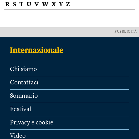
R
S
T
U
V
W
X
Y
Z
PUBBLICITÀ
Chi siamo
Contattaci
Sommario
Festival
Privacy e cookie
Video