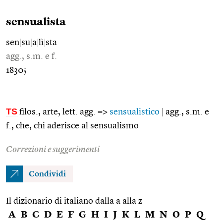
sensualista
sen
|
su
|
a
|
lì
|
sta
agg., s.m. e f.
1830;
TS
filos., arte, lett. agg. =>
sensualistico
|
agg., s.m. e
f., che, chi aderisce al sensualismo
Correzioni e suggerimenti
Condividi
Il dizionario di italiano dalla a alla z
A
B
C
D
E
F
G
H
I
J
K
L
M
N
O
P
Q