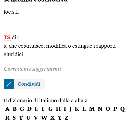
loc.s.f.
TS
dir.
s. che costituisce, modifica o estingue i rapporti
giuridici
Correzioni e suggerimenti
Condividi
Il dizionario di italiano dalla a alla z
A
B
C
D
E
F
G
H
I
J
K
L
M
N
O
P
Q
R
S
T
U
V
W
X
Y
Z