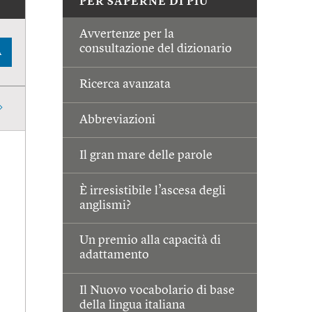
PER SAPERNE DI PIÙ
Avvertenze per la
consultazione del dizionario
A
Ricerca avanzata
Abbreviazioni
Il gran mare delle parole
È irresistibile l’ascesa degli
anglismi?
Un premio alla capacità di
adattamento
Il Nuovo vocabolario di base
della lingua italiana