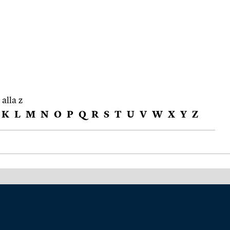
 alla z
K
L
M
N
O
P
Q
R
S
T
U
V
W
X
Y
Z