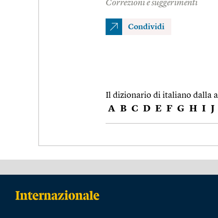
Correzioni e suggerimenti
Condividi
Il dizionario di italiano dalla a
A
B
C
D
E
F
G
H
I
J