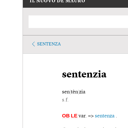
IL NUOVO DE MAURO
SENTENZA
sentenzia
sen
|
tèn
|
zia
s.f.
OB
LE
var. =>
sentenza
.