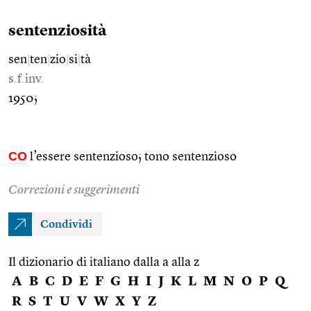
sentenziosità
sen
|
ten
|
zio
|
si
|
tà
s.f.inv.
1950;
CO
l’essere sentenzioso; tono sentenzioso
Correzioni e suggerimenti
Condividi
Il dizionario di italiano dalla a alla z
A
B
C
D
E
F
G
H
I
J
K
L
M
N
O
P
Q
R
S
T
U
V
W
X
Y
Z