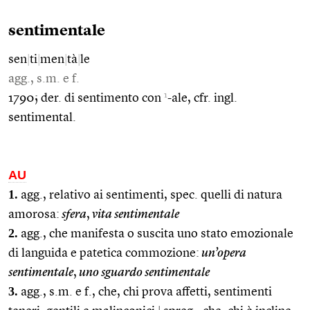
sentimentale
sen
|
ti
|
men
|
tà
|
le
agg., s.m. e f.
1
1790; der. di sentimento con
-ale, cfr. ingl.
sentimental.
AU
1.
agg., relativo ai sentimenti, spec. quelli di natura
amorosa:
sfera
,
vita sentimentale
2.
agg., che manifesta o suscita uno stato emozionale
di languida e patetica commozione:
un’opera
sentimentale
,
uno sguardo sentimentale
3.
agg., s.m. e f., che, chi prova affetti, sentimenti