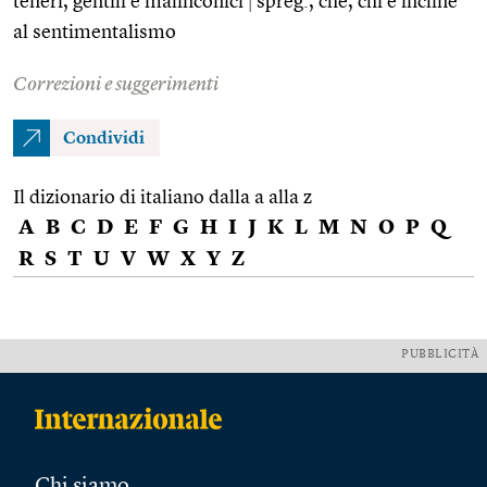
teneri, gentili e malinconici
|
spreg., che, chi è incline
al sentimentalismo
Correzioni e suggerimenti
Condividi
Il dizionario di italiano dalla a alla z
A
B
C
D
E
F
G
H
I
J
K
L
M
N
O
P
Q
R
S
T
U
V
W
X
Y
Z
PUBBLICITÀ