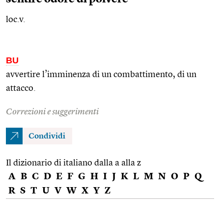
loc.v.
BU
avvertire l’imminenza di un combattimento, di un
attacco.
Correzioni e suggerimenti
Condividi
Il dizionario di italiano dalla a alla z
A
B
C
D
E
F
G
H
I
J
K
L
M
N
O
P
Q
R
S
T
U
V
W
X
Y
Z