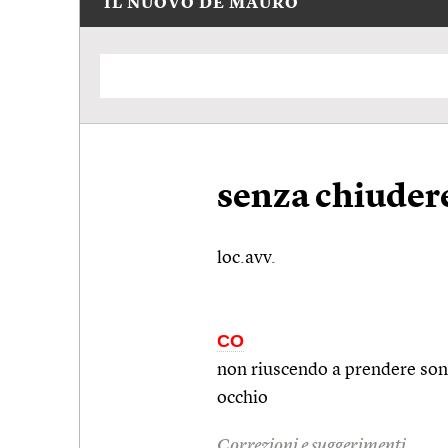
IL NUOVO DE MAURO
senza chiuder
loc.avv.
CO
non riuscendo a prendere sonn
occhio
Correzioni e suggerimenti