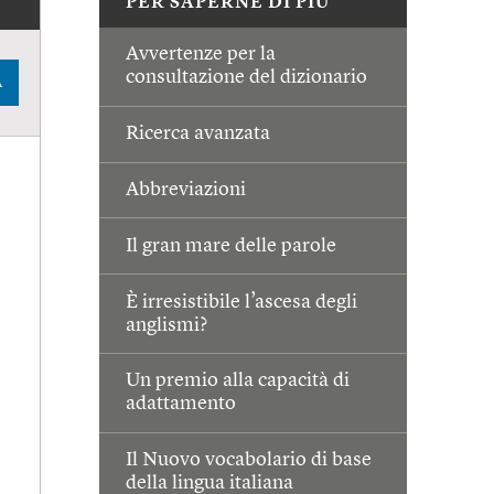
PER SAPERNE DI PIÙ
Avvertenze per la
consultazione del dizionario
A
Ricerca avanzata
Abbreviazioni
Il gran mare delle parole
È irresistibile l’ascesa degli
anglismi?
Un premio alla capacità di
adattamento
Il Nuovo vocabolario di base
della lingua italiana