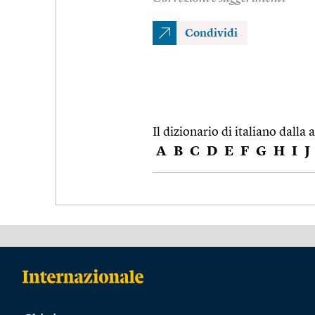
Condividi
Il dizionario di italiano dalla a
A
B
C
D
E
F
G
H
I
J