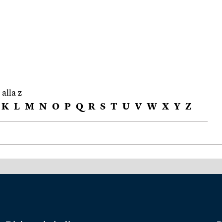
 alla z
K
L
M
N
O
P
Q
R
S
T
U
V
W
X
Y
Z