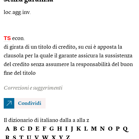
loc.agg.inv.
TS
econ.
di girata di un titolo di credito, su cui è apposta la
clausola per la quale il garante assicura la sussistenza
del credito senza assumere la responsabilità del buon
fine del titolo
Correzioni e suggerimenti
Condividi
Il dizionario di italiano dalla a alla z
A
B
C
D
E
F
G
H
I
J
K
L
M
N
O
P
Q
R
S
T
U
V
W
X
Y
Z