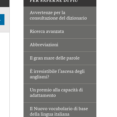
PER SAPERNE DI PIÙ
Avvertenze per la
consultazione del dizionario
A
Ricerca avanzata
Abbreviazioni
Il gran mare delle parole
È irresistibile l’ascesa degli
anglismi?
Un premio alla capacità di
adattamento
Il Nuovo vocabolario di base
della lingua italiana