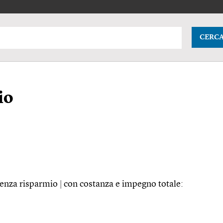
CERC
io
senza risparmio
|
con costanza e impegno totale: