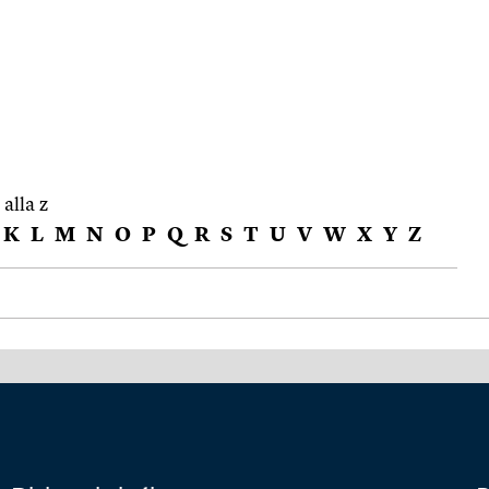
 alla z
K
L
M
N
O
P
Q
R
S
T
U
V
W
X
Y
Z