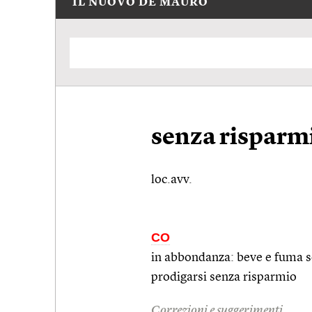
IL NUOVO DE MAURO
senza risparm
loc.avv.
CO
in abbondanza: beve e fuma 
prodigarsi senza risparmio
Correzioni e suggerimenti