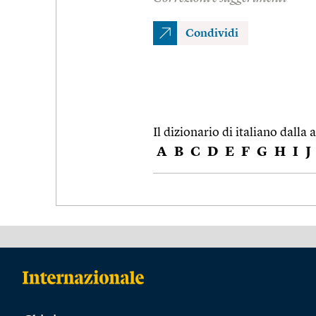
Condividi
Il dizionario di italiano dalla a
A
B
C
D
E
F
G
H
I
J