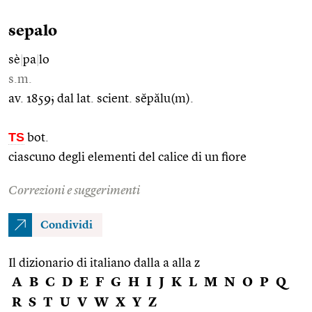
sepalo
sè
|
pa
|
lo
s.m.
av. 1859; dal lat. scient. sĕpălu(m).
TS
bot.
ciascuno degli elementi del calice di un fiore
Correzioni e suggerimenti
Condividi
Il dizionario di italiano dalla a alla z
A
B
C
D
E
F
G
H
I
J
K
L
M
N
O
P
Q
R
S
T
U
V
W
X
Y
Z