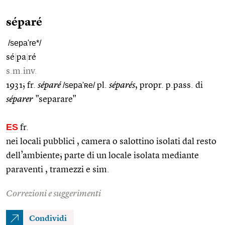
séparé
/sepa're*/
sé
|
pa
|
ré
s.m.inv.
1931; fr.
séparé
/sepa'ʀe/
pl.
séparés
, propr. p.pass. di
séparer
"separare"
ES
fr.
nei locali pubblici , camera o salottino isolati dal resto
dell’ambiente; parte di un locale isolata mediante
paraventi , tramezzi e sim.
Correzioni e suggerimenti
Condividi