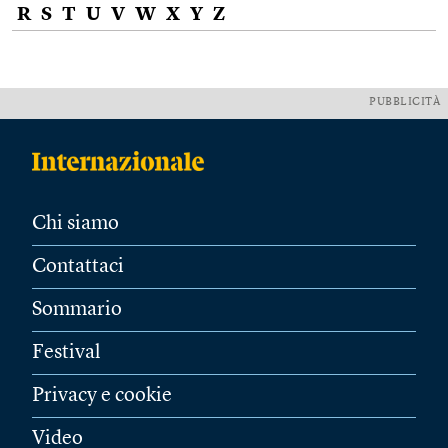
R
S
T
U
V
W
X
Y
Z
PUBBLICITÀ
Chi siamo
Contattaci
Sommario
Festival
Privacy e cookie
Video