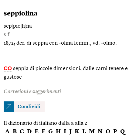
seppiolina
sep
|
pio
|
lì
|
na
s.f.
1872; der. di seppia con -olina femm., vd. -olino.
CO
seppia di piccole dimensioni, dalle carni tenere e
gustose
Correzioni e suggerimenti
Condividi
Il dizionario di italiano dalla a alla z
A
B
C
D
E
F
G
H
I
J
K
L
M
N
O
P
Q