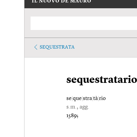
IL NUOVO DE MAURO
SEQUESTRATA
sequestratari
se
|
que
|
stra
|
tà
|
rio
s.m., agg.
1589;