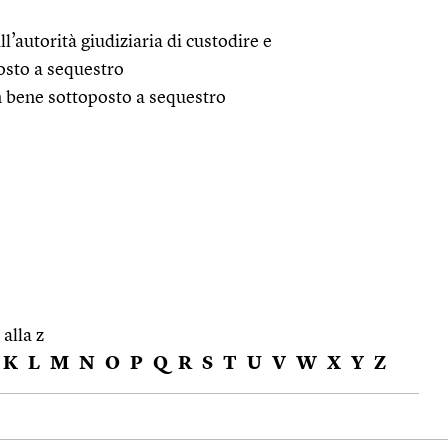
l’autorità giudiziaria di custodire e
osto a sequestro
un bene sottoposto a sequestro
 alla z
K
L
M
N
O
P
Q
R
S
T
U
V
W
X
Y
Z