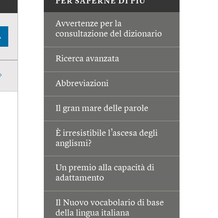
PER SAPERNE DI PIÙ
Avvertenze per la
consultazione del dizionario
A
Ricerca avanzata
Abbreviazioni
Il gran mare delle parole
È irresistibile l’ascesa degli
anglismi?
Un premio alla capacità di
adattamento
Il Nuovo vocabolario di base
della lingua italiana