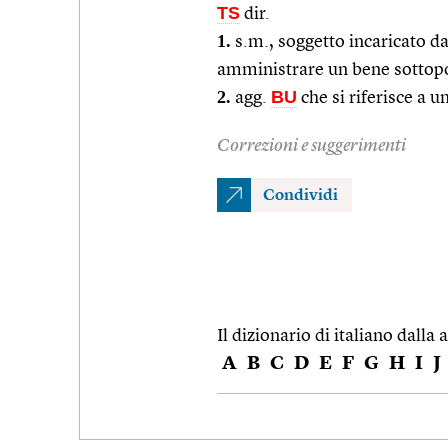
TS
dir.
1.
s.m., soggetto incaricato dal
amministrare un bene sottop
2.
BU
agg.
che si riferisce a 
Correzioni e suggerimenti
Condividi
Il dizionario di italiano dalla a
A
B
C
D
E
F
G
H
I
J