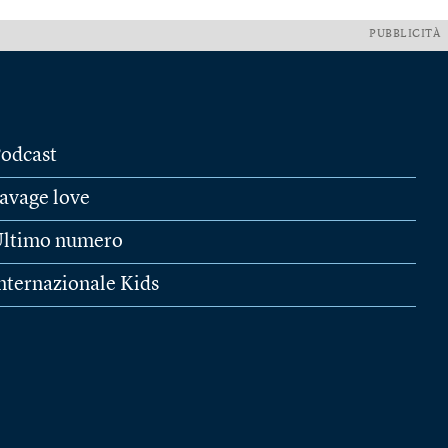
PUBBLICITÀ
odcast
avage love
ltimo numero
nternazionale Kids