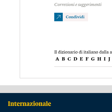
Correzioni e suggerimenti
Condividi
Il dizionario di italiano dalla a
A
B
C
D
E
F
G
H
I
J