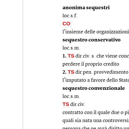
anonima sequestri
loc.s.f.
CO
l’insieme delle organizzazioni
sequestro conservativo
loc.s.m.
1.
TS
dir.civ. s. che viene con
perdere il proprio credito
2.
TS
dir.pen. provvedimento c
l’imputato a favore dello Stato
sequestro convenzionale
loc.s.m.
TS
dir.civ.
contratto con il quale due o p
quali sia nata una controversia
persona che ne avrà diritto un