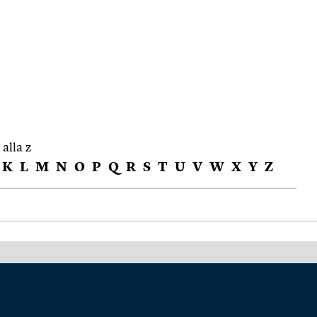
 alla z
K
L
M
N
O
P
Q
R
S
T
U
V
W
X
Y
Z