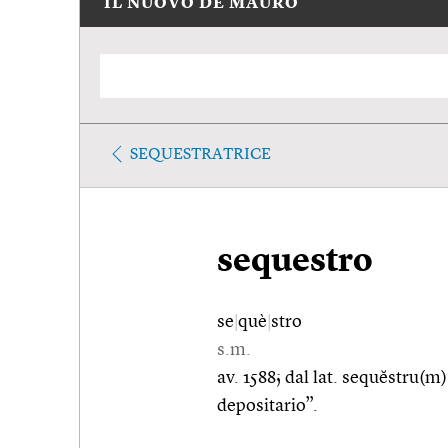
IL NUOVO DE MAURO
SEQUESTRATRICE
sequestro
se
|
què
|
stro
s.m.
av. 1588; dal lat. sequĕstru(m
depositario”.