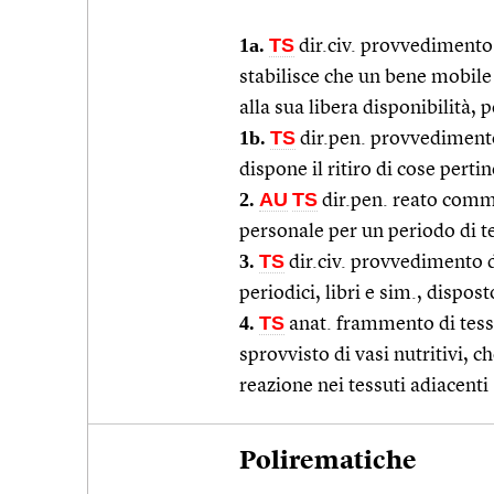
1a.
TS
dir.civ. provvedimento 
stabilisce che un bene mobile
alla sua libera disponibilità, p
1b.
TS
dir.pen. provvedimento c
dispone il ritiro di cose perti
2.
AU
TS
dir.pen. reato comme
personale per un periodo di 
3.
TS
dir.civ. provvedimento di
periodici, libri e sim., dispos
4.
TS
anat. frammento di tessu
sprovvisto di vasi nutritivi,
reazione nei tessuti adiacenti
Polirematiche