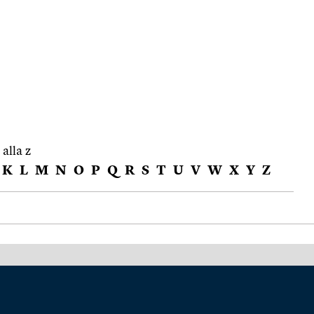
 alla z
K
L
M
N
O
P
Q
R
S
T
U
V
W
X
Y
Z