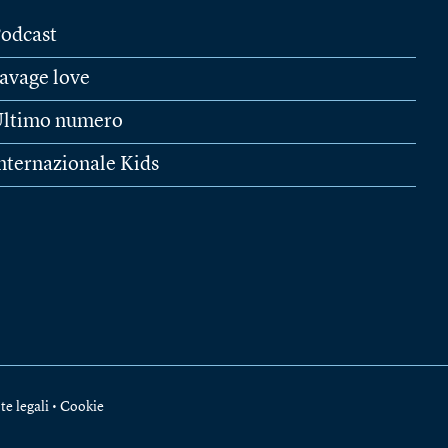
odcast
avage love
ltimo numero
nternazionale Kids
te legali
•
Cookie