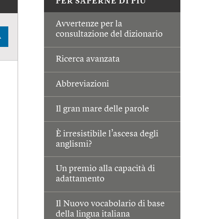
PER SAPERNE DI PIÙ
Avvertenze per la
consultazione del dizionario
A
Ricerca avanzata
Abbreviazioni
Il gran mare delle parole
È irresistibile l’ascesa degli
anglismi?
Un premio alla capacità di
adattamento
Il Nuovo vocabolario di base
della lingua italiana