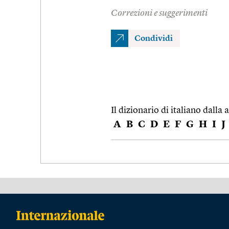
Correzioni e suggerimenti
Condividi
Il dizionario di italiano dalla a
A
B
C
D
E
F
G
H
I
J