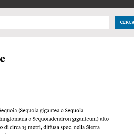
CERC
te
 Sequoia (Sequoia gigantea o Sequoia
shingtoniana o Sequoiadendron giganteum) alto
o di circa 15 metri, diffusa
spec.
nella Sierra