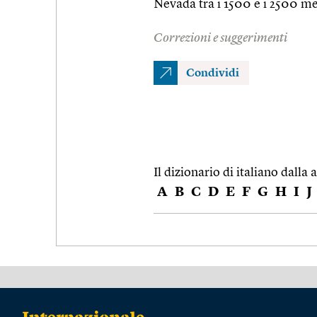
Nevada tra i 1500 e i 2500 me
Correzioni e suggerimenti
Condividi
Il dizionario di italiano dalla a
A
B
C
D
E
F
G
H
I
J