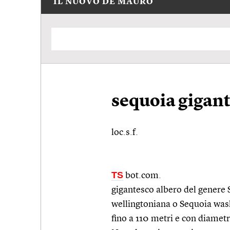
IL NUOVO DE MAURO
sequoia gigan
loc.s.f.
TS
bot.com.
gigantesco albero del genere
wellingtoniana o Sequoia wa
fino a 110 metri e con diametr