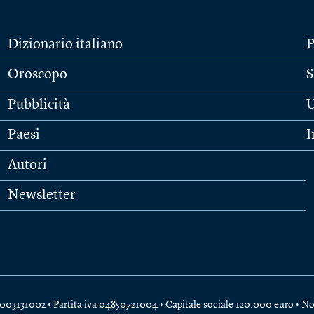
Dizionario italiano
P
Oroscopo
S
Pubblicità
U
Paesi
I
Autori
Newsletter
e 04003131002 • Partita iva 04850721004 • Capitale sociale 120.000 euro •
No