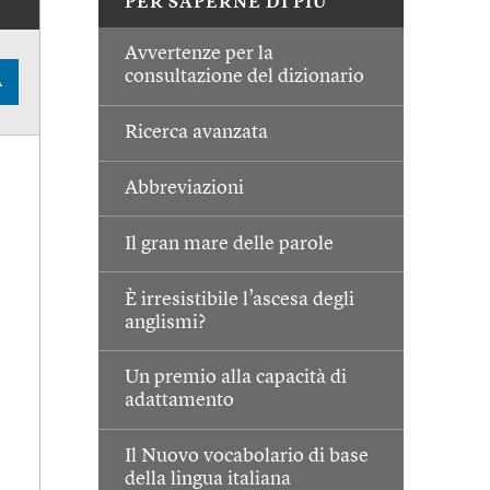
PER SAPERNE DI PIÙ
Avvertenze per la
consultazione del dizionario
A
Ricerca avanzata
Abbreviazioni
Il gran mare delle parole
È irresistibile l’ascesa degli
anglismi?
Un premio alla capacità di
adattamento
Il Nuovo vocabolario di base
della lingua italiana