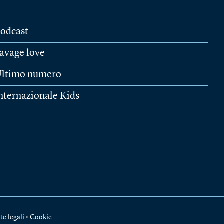
odcast
avage love
ltimo numero
nternazionale Kids
te legali
•
Cookie