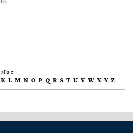
tri
 alla z
K
L
M
N
O
P
Q
R
S
T
U
V
W
X
Y
Z