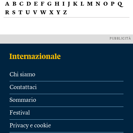
A
B
C
D
E
F
G
H
I
J
K
L
M
N
O
P
Q
R
S
T
U
V
W
X
Y
Z
PUBBLICITÀ
Chi siamo
Contattaci
Sommario
Festival
Privacy e cookie