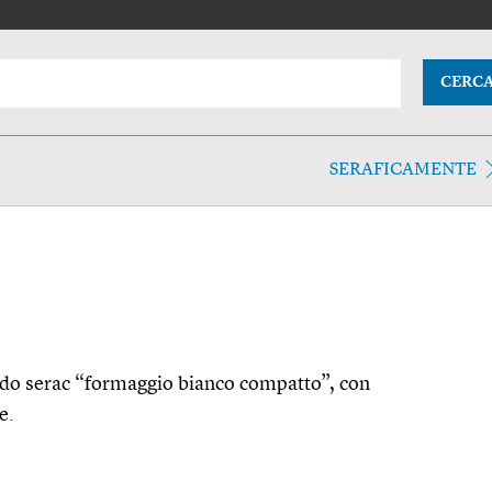
CERC
SERAFICAMENTE
iardo serac “formaggio bianco compatto”, con
e.