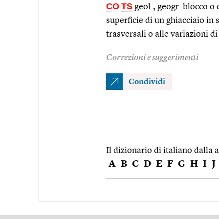
CO
TS
geol., geogr. blocco o 
superficie di un ghiacciaio in 
trasversali o alle variazioni d
Correzioni e suggerimenti
Condividi
Il dizionario di italiano dalla a
A
B
C
D
E
F
G
H
I
J