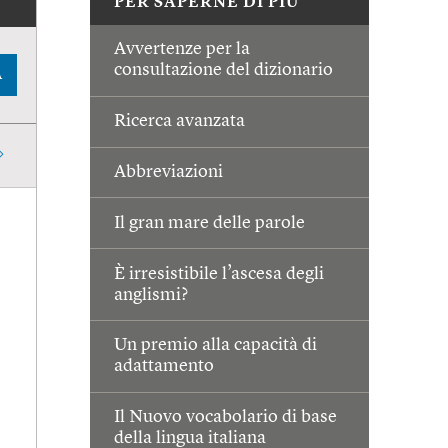
PER SAPERNE DI PIÙ
Avvertenze per la
consultazione del dizionario
A
Ricerca avanzata
Abbreviazioni
Il gran mare delle parole
È irresistibile l’ascesa degli
anglismi?
Un premio alla capacità di
adattamento
Il Nuovo vocabolario di base
della lingua italiana