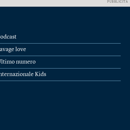
PUBBLICITÀ
odcast
avage love
ltimo numero
nternazionale Kids