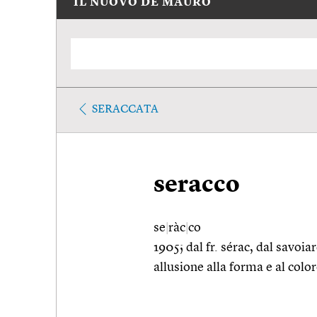
IL NUOVO DE MAURO
SERACCATA
seracco
se
|
ràc
|
co
1905; dal fr. sérac, dal savo
allusione alla forma e al color