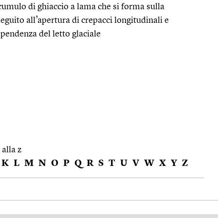
cumulo di ghiaccio a lama che si forma sulla
seguito all’apertura di crepacci longitudinali e
i pendenza del letto glaciale
 alla z
K
L
M
N
O
P
Q
R
S
T
U
V
W
X
Y
Z