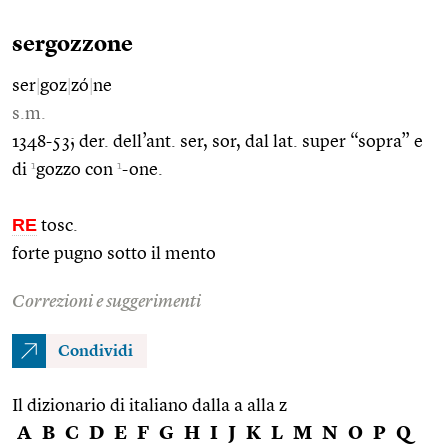
sergozzone
ser
|
goz
|
zó
|
ne
s.m.
1348-53; der. dell’ant. ser, sor, dal lat. super “sopra” e
1
1
di
gozzo con
-one.
RE
tosc.
forte pugno sotto il mento
Correzioni e suggerimenti
Condividi
Il dizionario di italiano dalla a alla z
A
B
C
D
E
F
G
H
I
J
K
L
M
N
O
P
Q