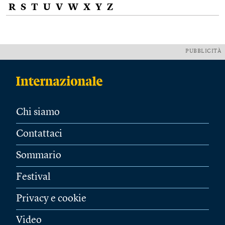
R
S
T
U
V
W
X
Y
Z
PUBBLICITÀ
Chi siamo
Contattaci
Sommario
Festival
Privacy e cookie
Video