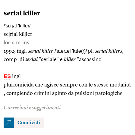
serial killer
/'sɛrjal 'killer/
se
|
rial kil
|
ler
loc.s.m.inv.
1992; ingl.
serial killer
/'sɪərɪəl 'kɪlə(r)/
pl.
serial killers
,
comp. di
serial
"seriale" e
killer
"assassino"
ES
ingl.
pluriomicida che agisce sempre con le stesse modalità
, compiendo crimini spinto da pulsioni patologiche
Correzioni e suggerimenti
Condividi