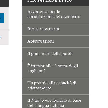
PER SAPERNE DI PIÙ
Avvertenze per la
consultazione del dizionario
A
Ricerca avanzata
Abbreviazioni
Il gran mare delle parole
È irresistibile l’ascesa degli
anglismi?
Un premio alla capacità di
adattamento
Il Nuovo vocabolario di base
della lingua italiana