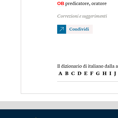
OB
predicatore, oratore
Correzioni e suggerimenti
Condividi
Il dizionario di italiano dalla a
A
B
C
D
E
F
G
H
I
J