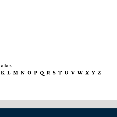
 alla z
K
L
M
N
O
P
Q
R
S
T
U
V
W
X
Y
Z