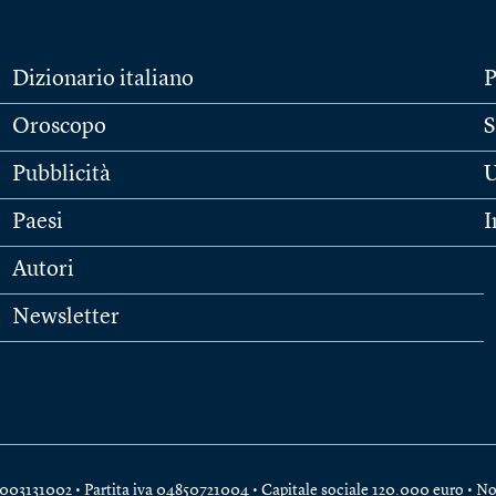
Dizionario italiano
P
Oroscopo
S
Pubblicità
U
Paesi
I
Autori
Newsletter
e 04003131002 • Partita iva 04850721004 • Capitale sociale 120.000 euro •
No