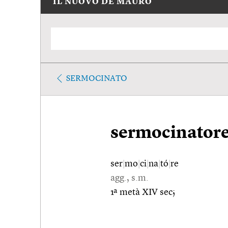
IL NUOVO DE MAURO
SERMOCINATO
sermocinator
ser
|
mo
|
ci
|
na
|
tó
|
re
agg., s.m.
1ª metà XIV sec;