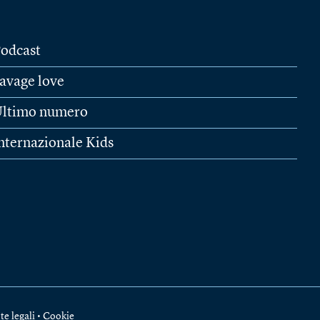
odcast
avage love
ltimo numero
nternazionale Kids
te legali
•
Cookie