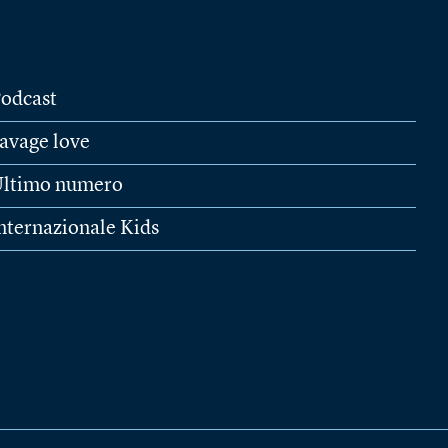
odcast
avage love
ltimo numero
nternazionale Kids