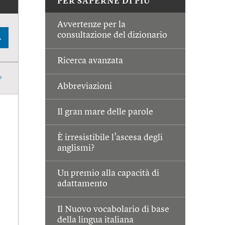
PER SAPERNE DI PIÙ
Avvertenze per la
consultazione del dizionario
A
Ricerca avanzata
Abbreviazioni
Il gran mare delle parole
È irresistibile l’ascesa degli
anglismi?
Un premio alla capacità di
adattamento
Il Nuovo vocabolario di base
della lingua italiana