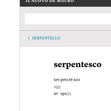
IL NUOVO DE MAURO
SERPENTELLO
serpentesco
ser
|
pen
|
té
|
sco
agg.
av. 1907;