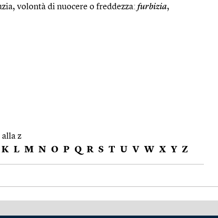
zia, volontà di nuocere o freddezza:
furbizia
,
 alla z
K
L
M
N
O
P
Q
R
S
T
U
V
W
X
Y
Z