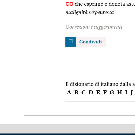
CO
che esprime o denota astu
malignità serpentesca
Correzioni e suggerimenti
Condividi
Il dizionario di italiano dalla a
A
B
C
D
E
F
G
H
I
J