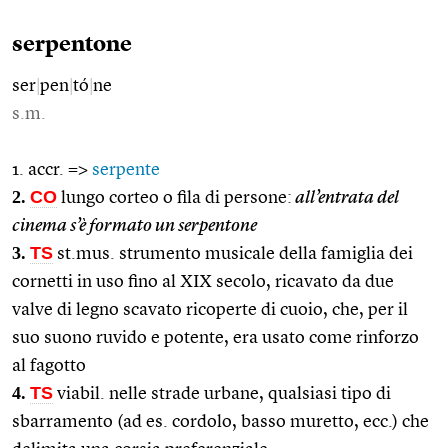
serpentone
ser
|
pen
|
tó
|
ne
s.m.
1. accr. =>
serpente
2.
CO
lungo corteo o fila di persone:
all’entrata del
cinema s’è formato un serpentone
3.
TS
st.mus. strumento musicale della famiglia dei
cornetti in uso fino al XIX secolo, ricavato da due
valve di legno scavato ricoperte di cuoio, che, per il
suo suono ruvido e potente, era usato come rinforzo
al fagotto
4.
TS
viabil. nelle strade urbane, qualsiasi tipo di
sbarramento (ad es. cordolo, basso muretto, ecc.) che