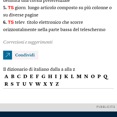
delimita una corsia preferenziale
5.
TS
giorn. lungo articolo composto su più colonne o
su diverse pagine
6.
TS
telev. titolo elettronico che scorre
orizzontalmente nella parte bassa del teleschermo
Correzioni e suggerimenti
Condividi
Il dizionario di italiano dalla a alla z
A
B
C
D
E
F
G
H
I
J
K
L
M
N
O
P
Q
R
S
T
U
V
W
X
Y
Z
PUBBLICITÀ