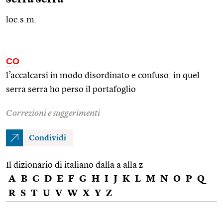
loc.s.m.
CO
l’accalcarsi in modo disordinato e confuso: in quel
serra serra ho perso il portafoglio
Correzioni e suggerimenti
Condividi
Il dizionario di italiano dalla a alla z
A
B
C
D
E
F
G
H
I
J
K
L
M
N
O
P
Q
R
S
T
U
V
W
X
Y
Z