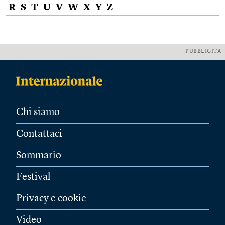
R
S
T
U
V
W
X
Y
Z
PUBBLICITÀ
Chi siamo
Contattaci
Sommario
Festival
Privacy e cookie
Video