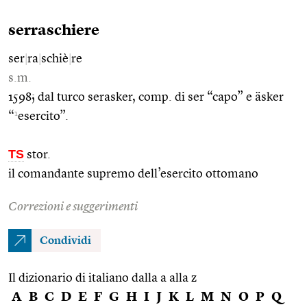
serraschiere
ser
|
ra
|
schiè
|
re
s.m.
1598; dal turco serasker, comp. di ser “capo” e äsker
1
“
esercito”.
TS
stor.
il comandante supremo dell’esercito ottomano
Correzioni e suggerimenti
Condividi
Il dizionario di italiano dalla a alla z
A
B
C
D
E
F
G
H
I
J
K
L
M
N
O
P
Q