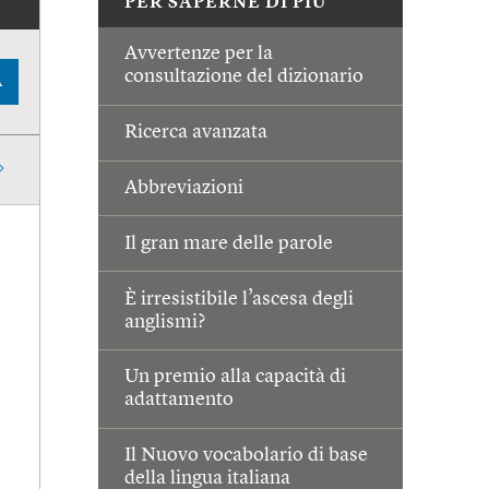
PER SAPERNE DI PIÙ
Avvertenze per la
consultazione del dizionario
A
Ricerca avanzata
Abbreviazioni
Il gran mare delle parole
È irresistibile l’ascesa degli
anglismi?
Un premio alla capacità di
adattamento
Il Nuovo vocabolario di base
della lingua italiana