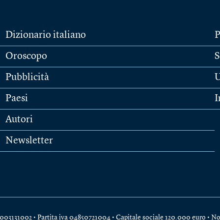
Dizionario italiano
P
Oroscopo
S
Pubblicità
U
Paesi
I
Autori
Newsletter
e 04003131002 • Partita iva 04850721004 • Capitale sociale 120.000 euro •
No