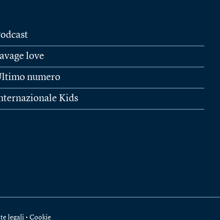
odcast
avage love
ltimo numero
nternazionale Kids
te legali
•
Cookie