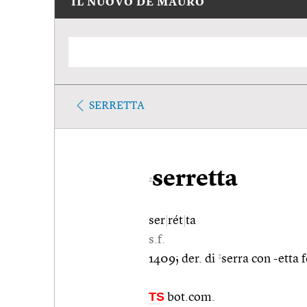
IL NUOVO DE MAURO
SERRETTA
serretta
2
ser
|
rét
|
ta
s.f.
2
1409; der. di
serra con -etta 
TS
bot.com.