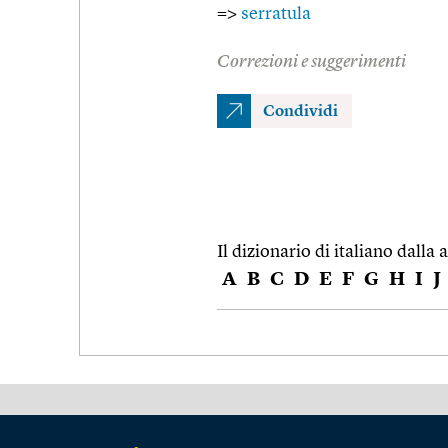
=>
serratula
Correzioni e suggerimenti
Condividi
Il dizionario di italiano dalla a
A
B
C
D
E
F
G
H
I
J