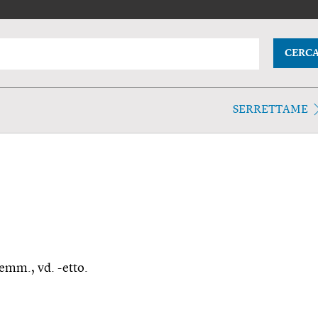
CERC
SERRETTAME
femm., vd. -etto.