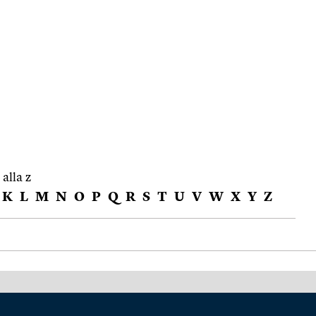
 alla z
K
L
M
N
O
P
Q
R
S
T
U
V
W
X
Y
Z