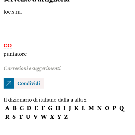
loc.s.m.
CO
puntatore
Correzioni e suggerimenti
Condividi
Il dizionario di italiano dalla a alla z
A
B
C
D
E
F
G
H
I
J
K
L
M
N
O
P
Q
R
S
T
U
V
W
X
Y
Z