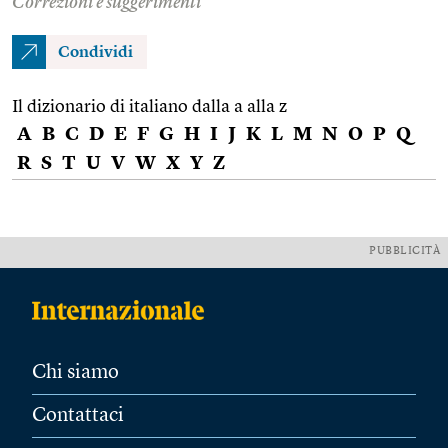
Correzioni e suggerimenti
Condividi
Il dizionario di italiano dalla a alla z
A
B
C
D
E
F
G
H
I
J
K
L
M
N
O
P
Q
R
S
T
U
V
W
X
Y
Z
PUBBLICITÀ
Chi siamo
Contattaci