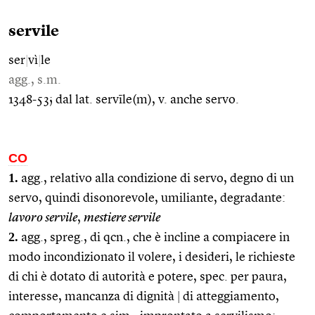
servile
ser
|
vì
|
le
agg., s.m.
1348-53; dal lat. servīle(m), v. anche servo.
CO
1.
agg., relativo alla condizione di servo, degno di un
servo, quindi disonorevole, umiliante, degradante:
lavoro servile
,
mestiere servile
2.
agg., spreg., di qcn., che è incline a compiacere in
modo incondizionato il volere, i desideri, le richieste
di chi è dotato di autorità e potere, spec. per paura,
interesse, mancanza di dignità
|
di atteggiamento,