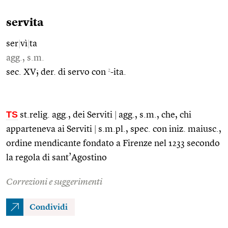
servita
ser
|
vì
|
ta
agg., s.m.
2
sec. XV; der. di servo con
-ita.
TS
st.relig. agg., dei Serviti
|
agg., s.m., che, chi
apparteneva ai Serviti
|
s.m.pl., spec. con iniz. maiusc.,
ordine mendicante fondato a Firenze nel 1233 secondo
la regola di sant’Agostino
Correzioni e suggerimenti
Condividi