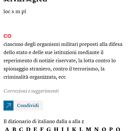
loc.s.m.pl.
CO
ciascuno degli organismi militari preposti alla difesa
dello stato e delle sue istituzioni mediante il
reperimento di notizie riservate, la lotta contro lo
spionaggio straniero, contro il terrorismo, la
criminalità organizzata,
ecc.
Correzioni e suggerimenti
Condividi
Il dizionario di italiano dalla a alla z
A
B
C
D
E
F
G
H
I
J
K
L
M
N
O
P
Q