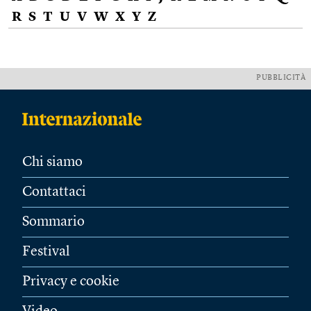
R
S
T
U
V
W
X
Y
Z
PUBBLICITÀ
Chi siamo
Contattaci
Sommario
Festival
Privacy e cookie