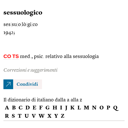
sessuologico
ses
|
su
|
o
|
lò
|
gi
|
co
1942;
CO
TS
med., psic. relativo alla sessuologia
Correzioni e suggerimenti
Condividi
Il dizionario di italiano dalla a alla z
A
B
C
D
E
F
G
H
I
J
K
L
M
N
O
P
Q
R
S
T
U
V
W
X
Y
Z