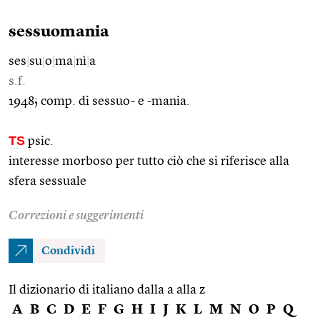
sessuomania
ses
|
su
|
o
|
ma
|
nì
|
a
s.f.
1948; comp. di sessuo- e -mania.
TS
psic.
interesse morboso per tutto ciò che si riferisce alla
sfera sessuale
Correzioni e suggerimenti
Condividi
Il dizionario di italiano dalla a alla z
A
B
C
D
E
F
G
H
I
J
K
L
M
N
O
P
Q