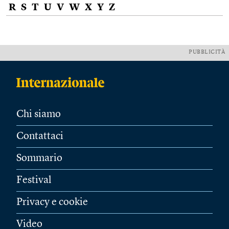
R
S
T
U
V
W
X
Y
Z
PUBBLICITÀ
Chi siamo
Contattaci
Sommario
Festival
Privacy e cookie
Video