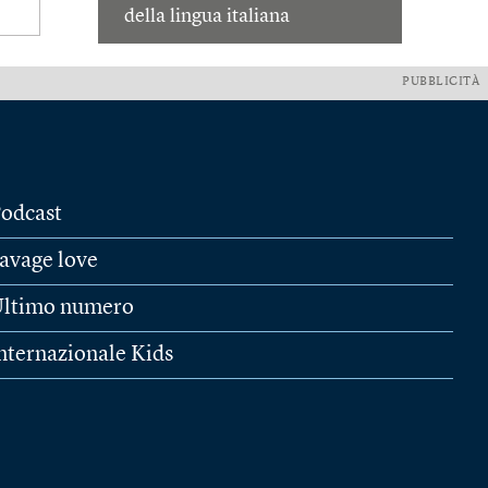
della lingua italiana
PUBBLICITÀ
odcast
avage love
ltimo numero
nternazionale Kids