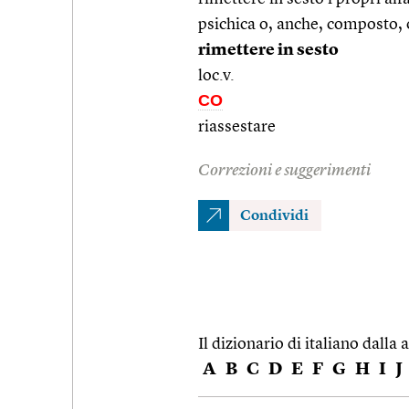
psichica o, anche, composto, o
rimettere in sesto
loc.v.
CO
riassestare
Correzioni e suggerimenti
Condividi
Il dizionario di italiano dalla a
A
B
C
D
E
F
G
H
I
J