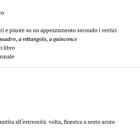
co
eri e piante su un appezzamento secondo i vertici
 quadro
,
a rettangolo
,
a quinconce
n libro
ormale
ntita all’estremità: volta, finestra a sesto acuto