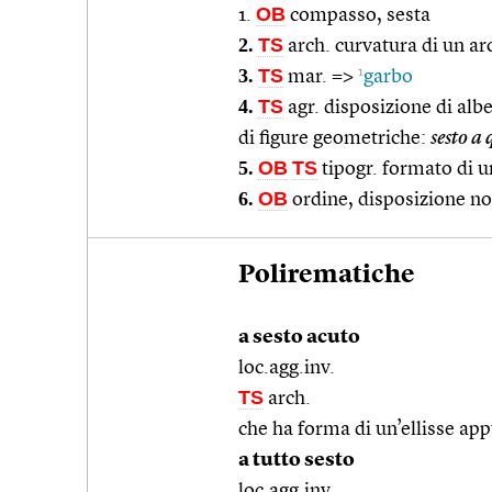
OB
1.
compasso, sesta
2.
TS
arch. curvatura di un ar
3.
TS
1
mar. =>
garbo
4.
TS
agr. disposizione di alb
di figure geometriche:
sesto a
5.
OB
TS
tipogr. formato di u
6.
OB
ordine, disposizione n
Polirematiche
a sesto acuto
loc.agg.inv.
TS
arch.
che ha forma di un’ellisse appu
a tutto sesto
loc.agg.inv.