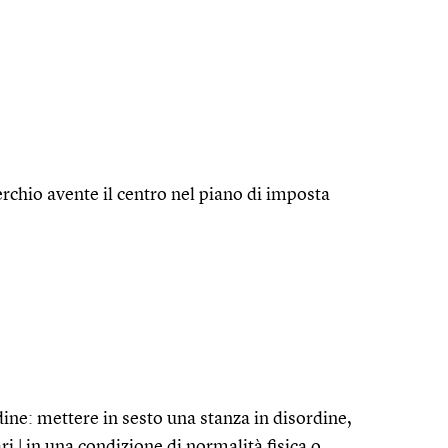
erchio avente il centro nel piano di imposta
dine: mettere in sesto una stanza in disordine,
ari | in una condizione di normalità fisica o