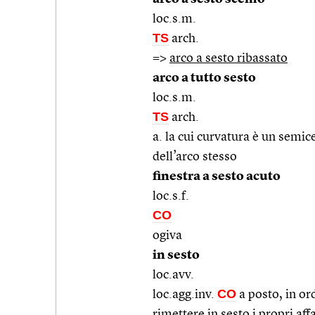
loc.s.m.
TS
arch.
=>
arco a sesto ribassato
arco a tutto sesto
loc.s.m.
TS
arch.
a. la cui curvatura è un semic
dell’arco stesso
finestra a sesto acuto
loc.s.f.
CO
ogiva
in sesto
loc.avv.
CO
loc.agg.inv.
a posto, in or
rimettere in sesto i propri aff