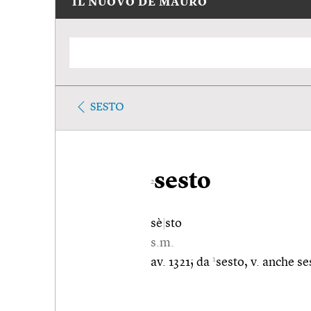
IL NUOVO DE MAURO
SESTO
sesto
2
sè
|
sto
s.m.
1
av. 1321; da
sesto, v. anche se