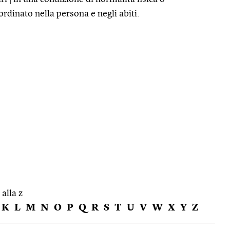
rdinato nella persona e negli abiti.
 alla z
K
L
M
N
O
P
Q
R
S
T
U
V
W
X
Y
Z