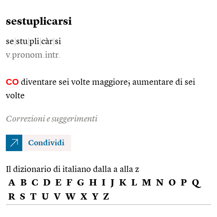
sestuplicarsi
se
|
stu
|
pli
|
càr
|
si
v.pronom.intr.
CO
diventare sei volte maggiore; aumentare di sei
volte
Correzioni e suggerimenti
Condividi
Il dizionario di italiano dalla a alla z
A
B
C
D
E
F
G
H
I
J
K
L
M
N
O
P
Q
R
S
T
U
V
W
X
Y
Z