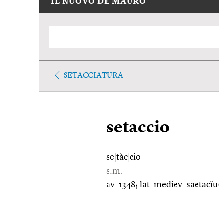
IL NUOVO DE MAURO
SETACCIATURA
setaccio
se
|
tàc
|
cio
s.m.
av. 1348; lat. mediev. saetacĭu