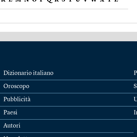
K
L
M
N
O
P
Q
R
S
T
U
V
W
X
Y
Z
Dizionario italiano
P
Oroscopo
S
Pubblicità
U
Paesi
I
Autori