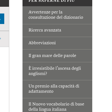
PER SAPERNE DI PIÙ
Avvertenze per la
consultazione del dizionario
A
Ricerca avanzata
Abbreviazioni
Il gran mare delle parole
È irresistibile l’ascesa degli
anglismi?
Un premio alla capacità di
adattamento
Il Nuovo vocabolario di base
della lingua italiana