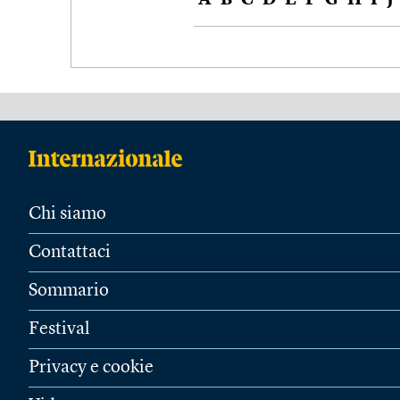
A
B
C
D
E
F
G
H
I
J
Chi siamo
Contattaci
Sommario
Festival
Privacy e cookie