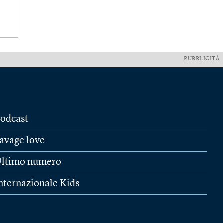
PUBBLICITÀ
odcast
avage love
ltimo numero
nternazionale Kids