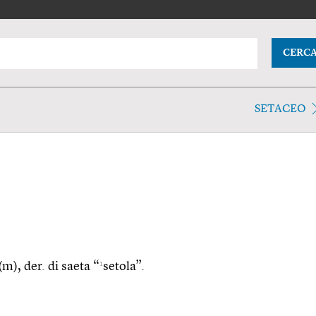
CERC
SETACEO
1
(m), der. di saeta “
setola”.