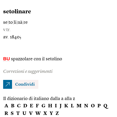
setolinare
se
|
to
|
li
|
nà
|
re
v.tr.
av. 1840;
BU
spazzolare con il setolino
Correzioni e suggerimenti
Condividi
Il dizionario di italiano dalla a alla z
A
B
C
D
E
F
G
H
I
J
K
L
M
N
O
P
Q
R
S
T
U
V
W
X
Y
Z