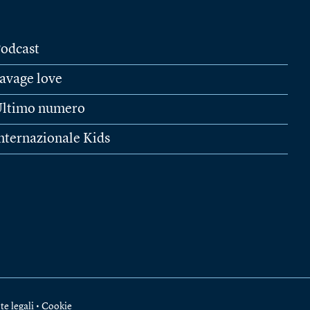
odcast
avage love
ltimo numero
nternazionale Kids
te legali
•
Cookie