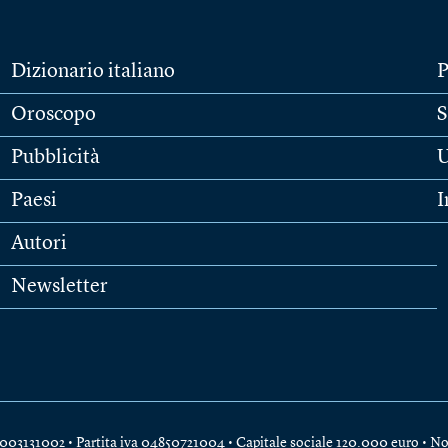
Dizionario italiano
P
Oroscopo
S
Pubblicità
U
Paesi
I
Autori
Newsletter
e 04003131002 • Partita iva 04850721004 • Capitale sociale 120.000 euro •
No