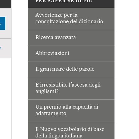
PER SAPERNE DI PIÙ
Avvertenze per la
consultazione del dizionario
A
Ricerca avanzata
Abbreviazioni
Il gran mare delle parole
È irresistibile l’ascesa degli
anglismi?
Un premio alla capacità di
adattamento
Il Nuovo vocabolario di base
della lingua italiana