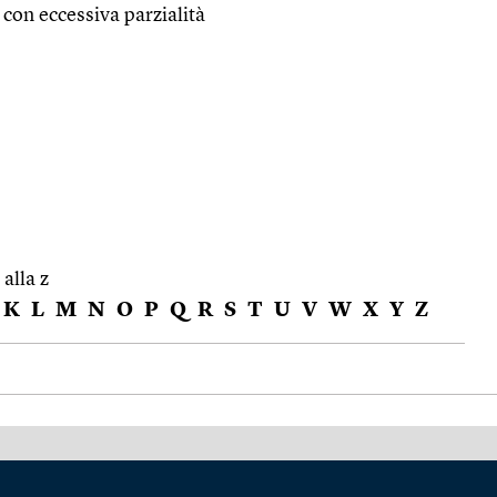
 con eccessiva parzialità
 alla z
K
L
M
N
O
P
Q
R
S
T
U
V
W
X
Y
Z