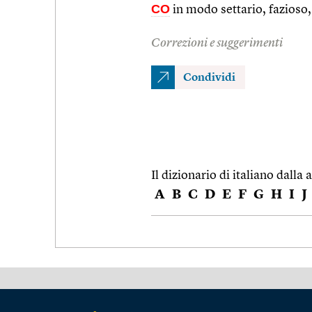
CO
in modo settario, fazioso,
Correzioni e suggerimenti
Condividi
Il dizionario di italiano dalla a
A
B
C
D
E
F
G
H
I
J