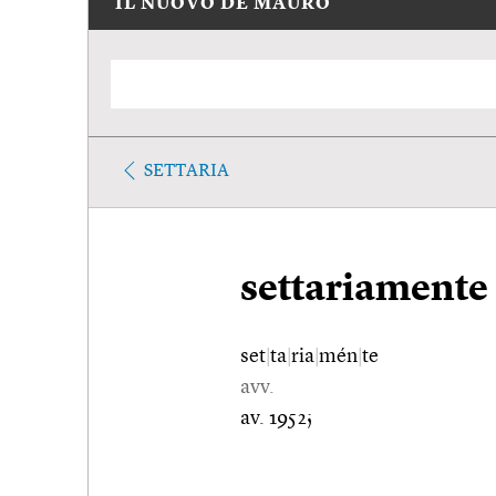
IL NUOVO DE MAURO
SETTARIA
settariamente
set
|
ta
|
ria
|
mén
|
te
avv.
av. 1952;